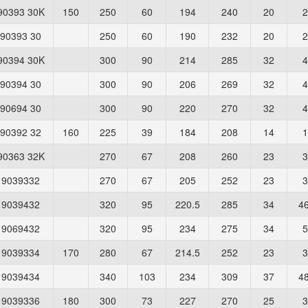
90393 30K
150
250
60
194
240
20
2
90393 30
250
60
190
232
20
2
90394 30K
300
90
214
285
32
4
90394 30
300
90
206
269
32
4
90694 30
300
90
220
270
32
4
90392 32
160
225
39
184
208
14
1
90363 32K
270
67
208
260
23
3
9039332
270
67
205
252
23
3
9039432
320
95
220.5
285
34
46
9069432
320
95
234
275
34
5
9039334
170
280
67
214.5
252
23
3
9039434
340
103
234
309
37
48
9039336
180
300
73
227
270
25
3