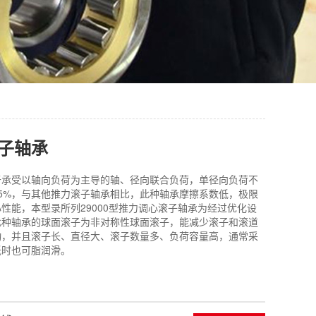
子轴承
于承受以轴向负荷为主导的轴、径向联合负荷，单径向负荷不
5%，与其他推力滚子轴承相比，此种轴承摩擦系数低，极限
性能，本型录所列29000型推力调心滚子轴承为经过优化设
此种轴承的球面滚子为非对称性球面滚子，能减少滚子和滚道
动，并且滚子长、直径大、滚子数量多、负荷容量高，通常采
低时也可脂润滑。