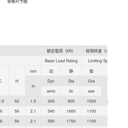
额定载荷（kN）
极限转速（rpm）
Basic Load Rating
Limiting Speed
rsm
动
静
脂
油
C
H
Dyn
Sta
Gre
in
Oil
amic
tic
ase
.9
52
1.5
300
900
1500
2100
9
56
2.1
540
1600
1100
1600
9
56
2.1
590
1700
1100
1600