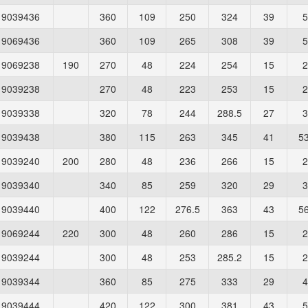
9039436
360
109
250
324
39
5
9069436
360
109
265
308
39
5
9069238
190
270
48
224
254
15
2
9039238
270
48
223
253
15
2
9039338
320
78
244
288.5
27
3
9039438
380
115
263
345
41
53
9039240
200
280
48
236
266
15
2
9039340
340
85
259
320
29
3
9039440
400
122
276.5
363
43
56
9069244
220
300
48
260
286
15
2
9039244
300
48
253
285.2
15
2
9039344
360
85
275
333
29
4
9039444
420
122
300
381
43
5