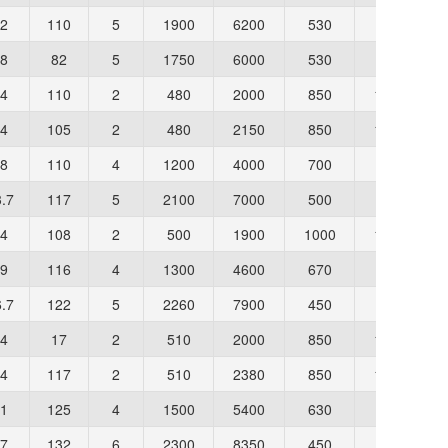
2
110
5
1900
6200
530
750
8
82
5
1750
6000
530
750
4
110
2
480
2000
850
1300
4
105
2
480
2150
850
1300
8
110
4
1200
4000
700
900
.7
117
5
2100
7000
500
700
4
108
2
500
1900
1000
1400
9
116
4
1300
4600
670
900
.7
122
5
2260
7900
450
630
4
17
2
510
2000
850
1200
4
117
2
510
2380
850
1200
1
125
4
1500
5400
630
850
7
132
6
2300
8350
450
630