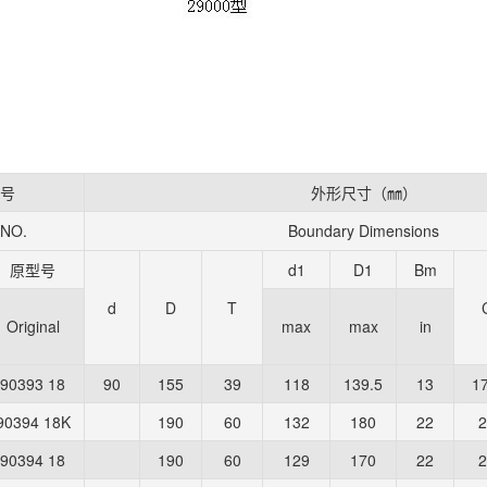
号
外形尺寸（㎜）
 NO.
Boundary Dimensions
原型号
d1
D1
Bm
d
D
T
Original
max
max
in
90393 18
90
155
39
118
139.5
13
17
90394 18K
190
60
132
180
22
2
90394 18
190
60
129
170
22
2