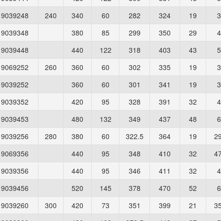
9039248
240
340
60
282
324
19
3
9039348
380
85
299
350
29
4
9039448
440
122
318
403
43
5
9069252
260
360
60
302
335
19
3
9039252
360
60
301
341
19
3
9039352
420
95
328
391
32
4
9039453
480
132
349
437
48
6
9039256
280
380
60
322.5
364
19
29
9069356
440
95
348
410
32
47
9039356
440
95
346
411
32
4
9039456
520
145
378
470
52
6
9039260
300
420
73
351
399
21
35