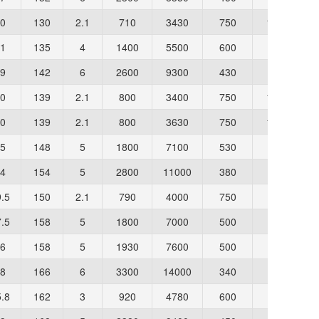
0
130
2.1
710
3430
750
1000
1
135
4
1400
5500
600
850
9
142
6
2600
9300
430
600
0
139
2.1
800
3400
750
1000
0
139
2.1
800
3630
750
1000
5
148
5
1800
7100
530
750
4
154
5
2800
11000
380
530
.5
150
2.1
790
4000
750
960
.5
158
5
1800
7000
500
700
6
158
5
1930
7600
500
700
8
166
6
3300
14000
340
480
.8
162
3
920
4780
600
850