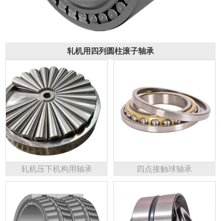
轧机用四列圆柱滚子轴承
轧机压下机构用轴承
四点接触球轴承